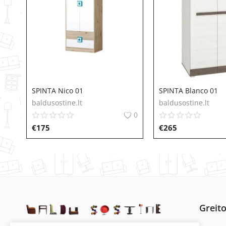
SPINTA Nico 01
SPINTA Blanco 01
baldusostine.lt
baldusostine.lt
0
€
175
€
265
Greit