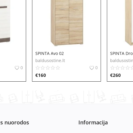
SPINTA Avo 02
SPINTA Dro
baldusostine.lt
baldusostin
0
0
€
160
€
260
os nuorodos
Informacija