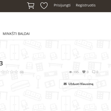
Prisijungti
Registruotis
/
MINKŠTI BALDAI
3
(0)
195
0
0
Užduoti Klausimą