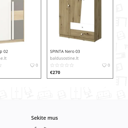
p 02
SPINTA Nero 03
e.lt
baldusostine.lt
0
0
€
270
Sekite mus