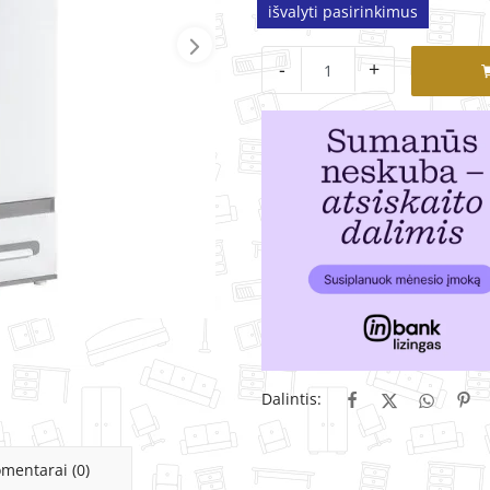
išvalyti pasirinkimus
-
+
Dalintis:
mentarai (0)