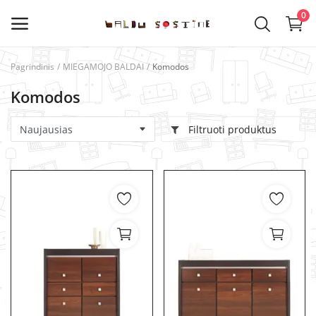
0
Pagrindinis
MIEGAMOJO BALDAI
Komodos
Kategorijos
Komodos
Pagrindinis meniu
Filtruoti produktus
VIRTUVĖS BALDAI
SVETAINĖS BALDAI
VAIKŲ KAMBARIO BALDAI
MIEGAMOJO BALDAI
PRIEŠKAMBARIO BALDAI