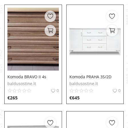
Komoda BRAVO II 4s
Komoda PRAHA 3S/2D
baldusostine.lt
baldusostine.lt
0
0
€
265
€
645