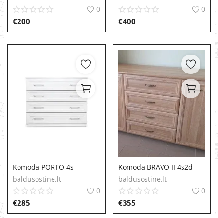
0
0
€
200
€
400
Komoda PORTO 4s
Komoda BRAVO II 4s2d
baldusostine.lt
baldusostine.lt
0
0
€
285
€
355