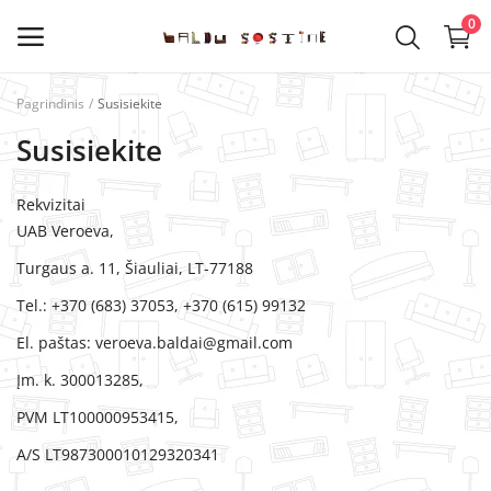
0
Pagrindinis
Susisiekite
Kategorijos
Susisiekite
Pagrindinis meniu
Rekvizitai
UAB Veroeva,
VIRTUVĖS BALDAI
Turgaus a. 11, Šiauliai, LT-77188
SVETAINĖS BALDAI
Tel.: +370 (683) 37053, +370 (615) 99132
El. paštas:
veroeva.baldai@gmail.com
VAIKŲ KAMBARIO BALDAI
Įm. k. 300013285,
MIEGAMOJO BALDAI
PVM LT100000953415,
PRIEŠKAMBARIO BALDAI
A/S LT987300010129320341