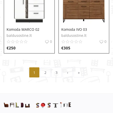
Komoda MARCO 02
Komoda IVO 03
baldusostine.lt
baldusostine.lt
0
0
€
250
€
305
1
2
3
›
»