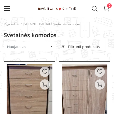
0
Pagrindinis
SVETAINĖS BALDAI
Svetainės komodos
Kategorijos
Svetainės komodos
Pagrindinis meniu
Filtruoti produktus
VIRTUVĖS BALDAI
SVETAINĖS BALDAI
VAIKŲ KAMBARIO BALDAI
MIEGAMOJO BALDAI
PRIEŠKAMBARIO BALDAI