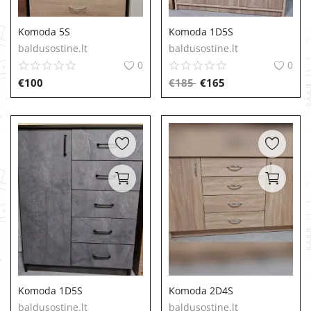
MINKŠTI BALDAI
Komoda 5S
Komoda 1D5S
baldusostine.lt
baldusostine.lt
0
0
€
100
€
185
€
165
Komoda 1D5S
Komoda 2D4S
baldusostine.lt
baldusostine.lt