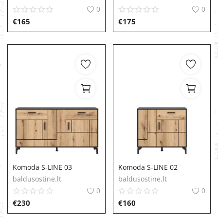
0
0
€
165
€
175
Komoda S-LINE 03
Komoda S-LINE 02
baldusostine.lt
baldusostine.lt
0
0
€
230
€
160