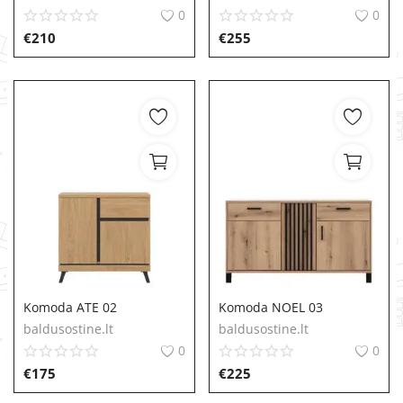
0
0
€
210
€
255
Komoda ATE 02
Komoda NOEL 03
baldusostine.lt
baldusostine.lt
0
0
€
175
€
225