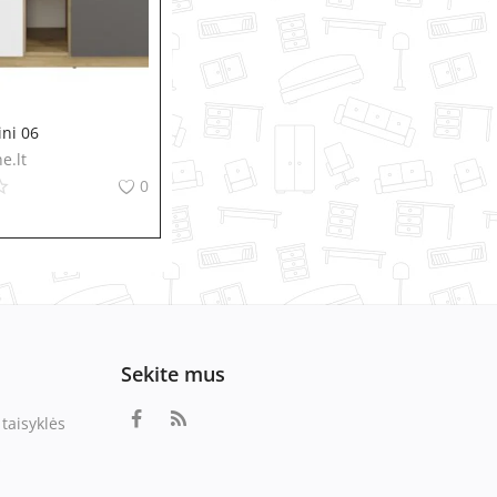
ni 06
e.lt
0
Sekite mus
taisyklės
s