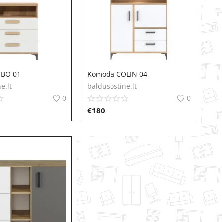
BO 01
Komoda COLIN 04
e.lt
baldusostine.lt
0
0
€
180