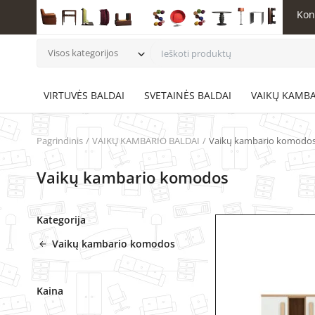
Kon
Visos kategorijos
VIRTUVĖS BALDAI
SVETAINĖS BALDAI
VAIKŲ KAMBA
Pagrindinis
VAIKŲ KAMBARIO BALDAI
Vaikų kambario komodo
Vaikų kambario komodos
Kategorija
Vaikų kambario komodos
Kaina