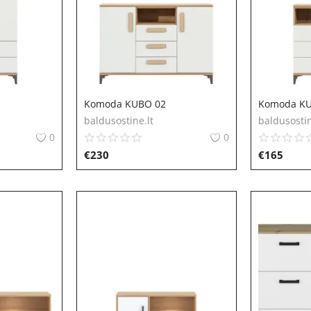
Komoda KUBO 02
Komoda KU
baldusostine.lt
baldusostin
0
0
€
230
€
165