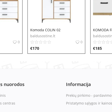
Komoda COLIN 02
KOMODA Fi
baldusostine.lt
baldusostin
0
0
€
170
€
185
os nuorodos
Informacija
inis
Prekių pirkimo - pardavimo 
s centras
Pristatymo sąlygos ir kaino