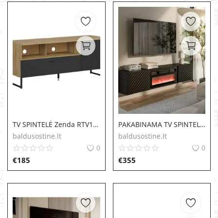
TV SPINTELĖ Zenda RTV1D1B/U
PAKABINAMA TV SPINTELĖ Lara su elektriniu židiniu
baldusostine.lt
baldusostine.lt
0
0
€
185
€
355