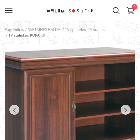
0
Pagrindinis
SVETAINĖS BALDAI
TV spintelės, TV staliukai
TV staliukas KORA KRT
Kategorijos
Pagrindinis meniu
VIRTUVĖS BALDAI
SVETAINĖS BALDAI
VAIKŲ KAMBARIO BALDAI
MIEGAMOJO BALDAI
PRIEŠKAMBARIO BALDAI