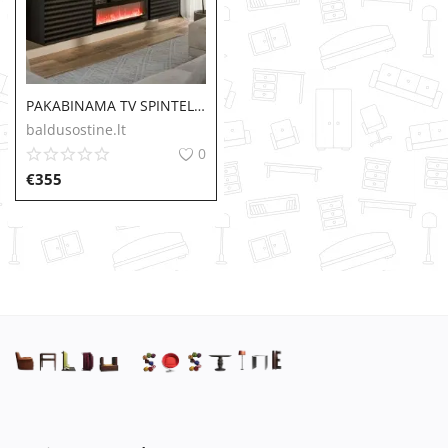
PAKABINAMA TV SPINTELĖ Tula su elektriniu židiniu
baldusostine.lt
0
€
355