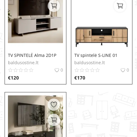
TV SPINTELĖ Alma 2D1P
TV spintelė S-LINE 01
baldusostine.lt
baldusostine.lt
0
0
€
120
€
170