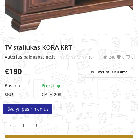
MINKŠTI BALDAI
TV staliukas KORA KRT
Autorius
baldusostine.lt
(0)
248
0
0
€
180
Užduoti Klausimą
Būsena
Prekyboje
SKU
GALA-208
išvalyti pasirinkimus
-
+