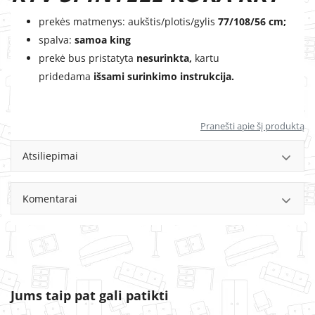
prekės matmenys: aukštis/plotis/gylis
77
/108/56 cm;
spalva:
samoa king
prekė bus pristatyta
nesurinkta,
kartu
pridedama
išsami surinkimo instrukcija.
Pranešti apie šį produktą
Atsiliepimai
Komentarai
Jums taip pat gali patikti