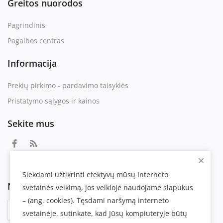
Greitos nuorodos
Pagrindinis
Pagalbos centras
Informacija
Prekių pirkimo - pardavimo taisyklės
Pristatymo sąlygos ir kainos
Sekite mus
Siekdami užtikrinti efektyvų mūsų interneto
Naujienlaiškis
svetainės veikimą, jos veikloje naudojame slapukus
– (ang. cookies). Tęsdami naršymą interneto
Prenumeruoti
svetainėje, sutinkate, kad Jūsų kompiuteryje būtų