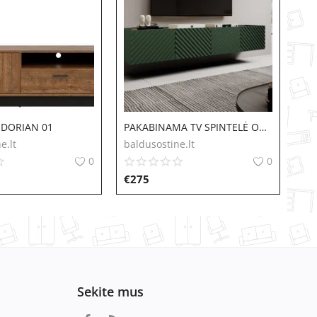
ė DORIAN 01
PAKABINAMA TV SPINTELĖ Onda 4D
e.lt
baldusostine.lt
0
0
€
275
Sekite mus