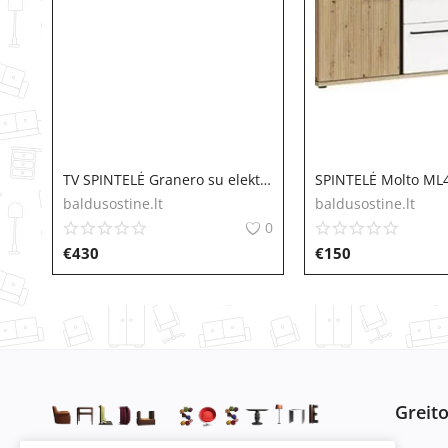
TV SPINTELĖ Granero su elektriniu židiniu
SPINTELĖ Molto ML
baldusostine.lt
baldusostine.lt
0
€
430
€
150
Greit