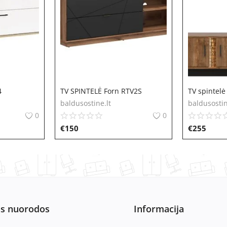
4
TV SPINTELĖ Forn RTV2S
TV spintel
baldusostine.lt
baldusostin
0
0
€
150
€
255
os nuorodos
Informacija