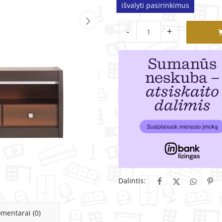
išvalyti pasirinkimus
-
+
Dalintis:
mentarai (0)