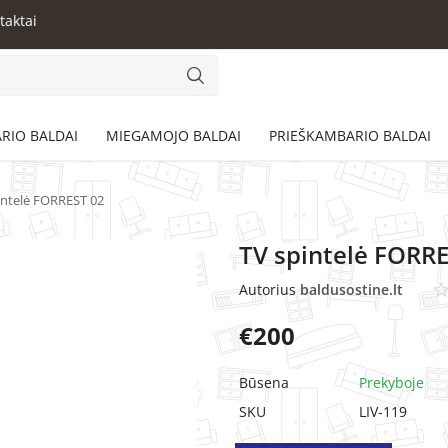
taktai
RIO BALDAI
MIEGAMOJO BALDAI
PRIEŠKAMBARIO BALDAI
intelė FORREST 02
TV spintelė FORR
Autorius
baldusostine.lt
€
200
Būsena
Prekyboje
SKU
LIV-119