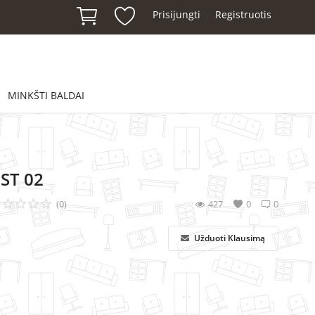
Prisijungti
Registruotis
/
MINKŠTI BALDAI
EST 02
(0)
427
0
0
Užduoti Klausimą