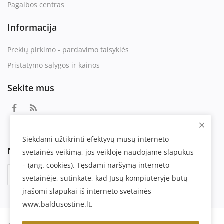
Pagalbos centras
Informacija
Prekių pirkimo - pardavimo taisyklės
Pristatymo sąlygos ir kainos
Sekite mus
Siekdami užtikrinti efektyvų mūsų interneto
Naujienlaiškis
svetainės veikimą, jos veikloje naudojame slapukus
– (ang. cookies). Tęsdami naršymą interneto
Prenumeruoti
svetainėje, sutinkate, kad Jūsų kompiuteryje būtų
įrašomi slapukai iš interneto svetainės
www.baldusostine.lt.