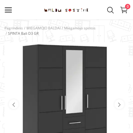
0
Pagrindinis
MIEGAMOJO BALDAI
Miegamojo spintos
SPINTA Bali D3 GR
Kategorijos
Pagrindinis meniu
VIRTUVĖS BALDAI
SVETAINĖS BALDAI
VAIKŲ KAMBARIO BALDAI
MIEGAMOJO BALDAI
PRIEŠKAMBARIO BALDAI