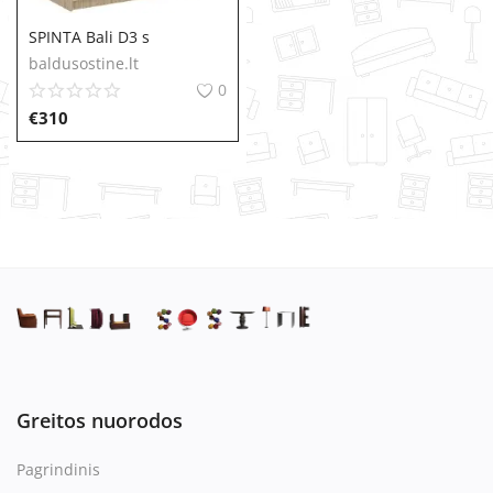
SPINTA Bali D3 s
baldusostine.lt
0
€
310
Greitos nuorodos
Pagrindinis