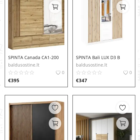
SPINTA Canada CA1-200
SPINTA Bali LUX D3 B
baldusostine.lt
baldusostine.lt
0
0
€
395
€
347