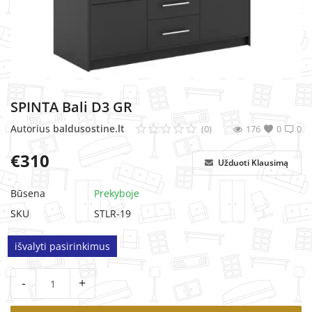
MINKŠTI BALDAI
SPINTA Bali D3 GR
Autorius
baldusostine.lt
(0)
176
0
0
€
310
Užduoti Klausimą
Būsena
Prekyboje
SKU
STLR-19
išvalyti pasirinkimus
-
+