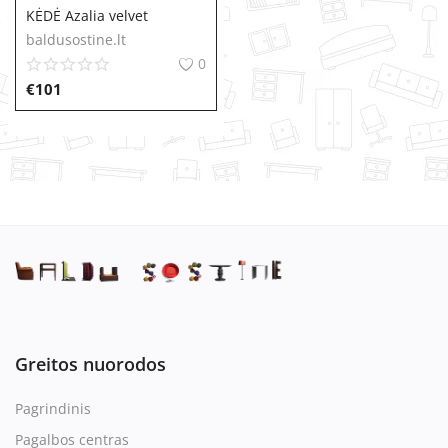
KĖDĖ Azalia velvet
baldusostine.lt
0
€
101
Greitos nuorodos
Pagrindinis
Pagalbos centras