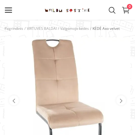
0
Pagrindinis
VIRTUVĖS BALDAI
Valgomojo kėdės
KĖDĖ Axo velvet
Kategorijos
Pagrindinis meniu
VIRTUVĖS BALDAI
SVETAINĖS BALDAI
VAIKŲ KAMBARIO BALDAI
MIEGAMOJO BALDAI
PRIEŠKAMBARIO BALDAI