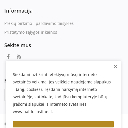
Informacija
Prekių pirkimo - pardavimo taisyklės
Pristatymo sąlygos ir kainos
Sekite mus
Siekdami užtikrinti efektyvų mūsų interneto
Naujienlaiškis
svetainės veikimą, jos veikloje naudojame slapukus
– (ang. cookies). Tęsdami naršymą interneto
Prenumeruoti
svetainėje, sutinkate, kad Jūsų kompiuteryje būtų
įrašomi slapukai iš interneto svetainės
www.baldusostine.lt.
©2024 baldusostine.lt - Visos teisės saugomos.