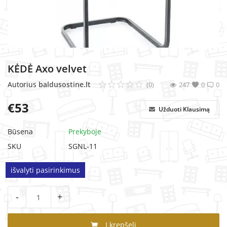
MINKŠTI BALDAI
KĖDĖ Axo velvet
Autorius
baldusostine.lt
(0)
247
0
0
€
53
Užduoti Klausimą
Būsena
Prekyboje
SKU
SGNL-11
išvalyti pasirinkimus
-
+
Į krepšelį