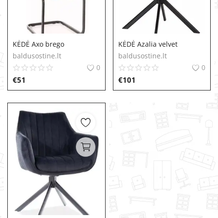
KĖDĖ Axo brego
KĖDĖ Azalia velvet
baldusostine.lt
baldusostine.lt
0
0
€
51
€
101