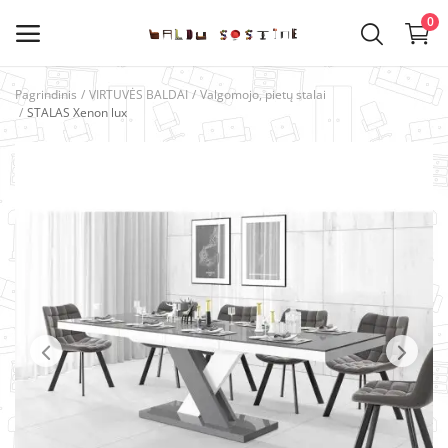
0
Pagrindinis
VIRTUVĖS BALDAI
Valgomojo, pietų stalai
STALAS Xenon lux
Kategorijos
Pagrindinis meniu
VIRTUVĖS BALDAI
SVETAINĖS BALDAI
VAIKŲ KAMBARIO BALDAI
MIEGAMOJO BALDAI
PRIEŠKAMBARIO BALDAI