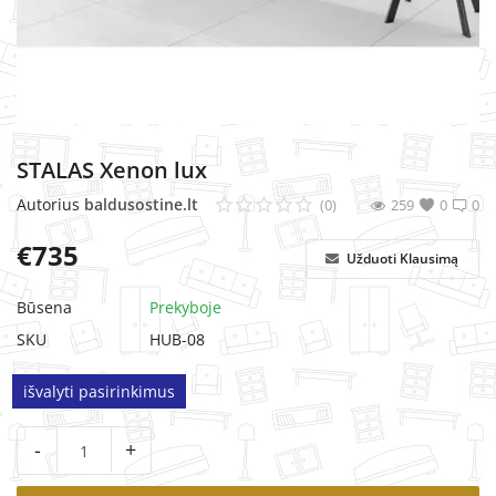
MINKŠTI BALDAI
STALAS Xenon lux
Autorius
baldusostine.lt
(0)
259
0
0
€
735
Užduoti Klausimą
Būsena
Prekyboje
SKU
HUB-08
išvalyti pasirinkimus
-
+