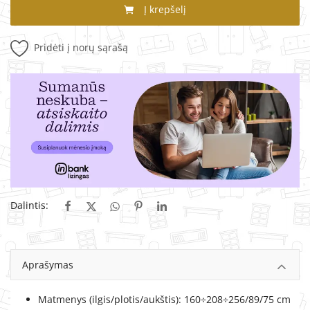
Į krepšelį
Pridėti į norų sąrašą
Dalintis:
Aprašymas
Matmenys (ilgis/plotis/aukštis): 160÷208÷256/89/75 cm