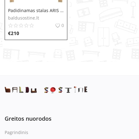
Padidinamas stalas ARIS ST 04
baldusostine.lt
0
€
210
Greitos nuorodos
Pagrindinis