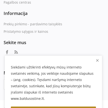
Pagalbos centras
Informacija
Prekių pirkimo - pardavimo taisyklės
Pristatymo sąlygos ir kainos
Sekite mus
Siekdami užtikrinti efektyvų mūsų interneto
Naujienlaiškis
svetainės veikimą, jos veikloje naudojame slapukus
– (ang. cookies). Tęsdami naršymą interneto
Prenumeruoti
svetainėje, sutinkate, kad Jūsų kompiuteryje būtų
įrašomi slapukai iš interneto svetainės
www.baldusostine.lt.